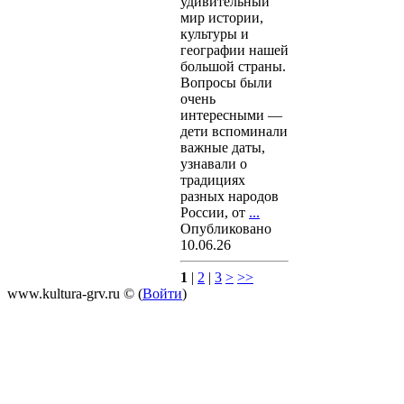
удивительный
мир истории,
культуры и
географии нашей
большой страны.
Вопросы были
очень
интересными —
дети вспоминали
важные даты,
узнавали о
традициях
разных народов
России, от
...
Опубликовано
10.06.26
1
|
2
|
3
>
>>
www.kultura-grv.ru © (
Войти
)