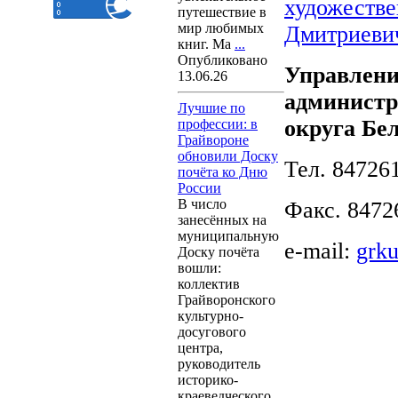
художестве
путешествие в
мир любимых
Дмитриеви
книг. Ма
...
Опубликовано
Управлени
13.06.26
администр
Лучшие по
округа Бе
профессии: в
Грайвороне
обновили Доску
Тел. 847261
почёта ко Дню
России
В число
Факс. 8472
занесённых на
муниципальную
e-mail:
grku
Доску почёта
вошли:
коллектив
Грайворонского
культурно-
досугового
центра,
руководитель
историко-
краеведческого