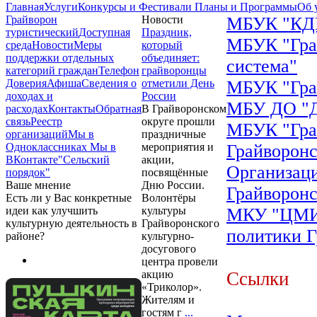
Главная
Услуги
Конкурсы и Фестивали
Планы и Программы
Об 
Грайворон
Новости
МБУК "КДЦ
туристический
Доступная
Праздник,
МБУК "Грай
среда
Новости
Меры
который
поддержки отдельных
объединяет:
система"
категорий граждан
Телефон
грайворонцы
Доверия
Афиша
Сведения о
отметили День
МБУК "Грай
доходах и
России
МБУ ДО "Д
расходах
Контакты
Обратная
В Грайворонском
связь
Реестр
округе прошли
МБУК "Грай
организаций
Мы в
праздничные
Одноклассниках
Мы в
мероприятия и
Грайворон
ВКонтакте
"Сельский
акции,
Организац
порядок"
посвящённые
Ваше мнение
Дню России.
Грайворонс
Есть ли у Вас конкретные
Волонтёры
идеи как улучшить
культуры
МКУ "ЦМИ"
культурную деятельность в
Грайворонского
политики Г
районе?
культурно-
досугового
центра провели
акцию
Ссылки
«Триколор».
Жителям и
гостям г
...