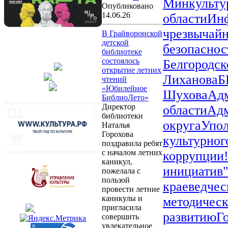
Минкульту
Опубликовано
14.06.26
области
Инф
чрезвычайн
В Грайворонской
детской
безопаснос
библиотеке
состоялось
Белгородск
открытие летних
Лиханова
Б
чтений
«Юбилейное
Шухова
Адм
БиблиоЛето»
Директор
области
Адм
библиотеки
округа
Упол
Наталья
Горохова
культурног
поздравила ребят
с началом летних
коррупции
каникул,
инициатив
пожелала с
пользой
краеведчес
провести летние
каникулы и
методическ
пригласила
развитию
Г
совершить
увлекательное