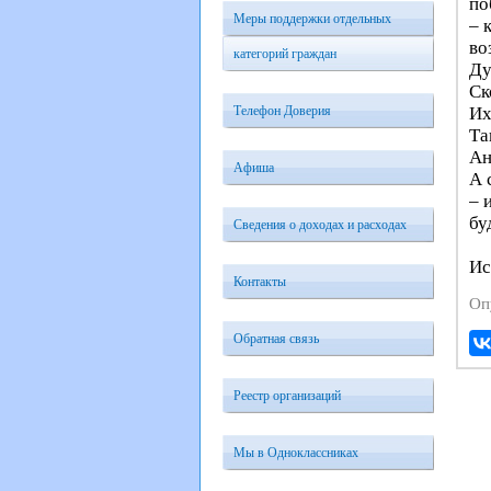
по
Меры поддержки отдельных
– 
во
категорий граждан
Ду
Ск
Телефон Доверия
Их
Та
Ан
Афиша
А 
– 
бу
Сведения о доходах и расходах
Ис
Контакты
Оп
Обратная связь
Реестр организаций
Мы в Одноклассниках