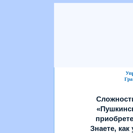
Уп
Гра
Сложност
«Пушкинс
приобрет
Знаете, как