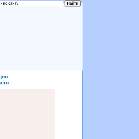
ции
асти