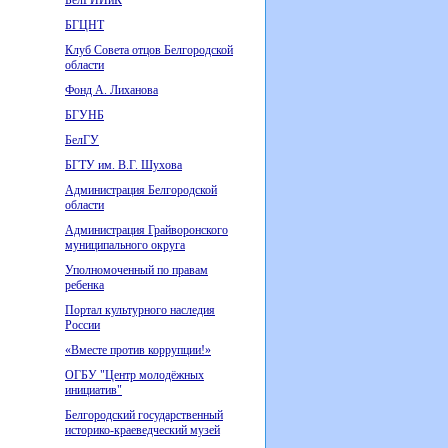
БелГИИиК
БГЦНТ
Клуб Совета отцов Белгородской
области
Фонд А. Лиханова
БГУНБ
БелГУ
БГТУ им. В.Г. Шухова
Администрация Белгородской
области
Администрация Грайворонского
муниципального округа
Уполномоченный по правам
ребенка
Портал культурного наследия
России
«Вместе против коррупции!»
ОГБУ "Центр молодёжных
инициатив"
Белгородский государственный
историко-краеведческий музей