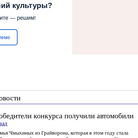
ний культуры?
ите — решим!
леме
уги
Конкурсы и Фестивали
Планы и Программы
овости
обедители конкурса получили автомобили
зад
мья Чмыхиных из Грайворона, которая в этом году стала