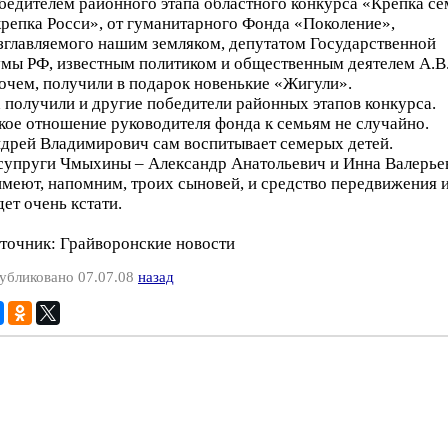
бедителем районного этапа областного конкурса «Крепка се
крепка Росси», от гуманитарного Фонда «Поколение»,
зглавляемого нашим земляком, депутатом Государственной
мы РФ, известным политиком и общественным деятелем А.В
очем, получили в подарок новенькие «Жигули».
 получили и другие победители районных этапов конкурса.
кое отношение руководителя фонда к семьям не случайно.
дрей Владимирович сам воспитывает семерых детей.
супруги Чмыхины – Александр Анатольевич и Инна Валерье
имеют, напомним, троих сыновей, и средство передвижения 
дет очень кстати.
точник: Грайворонские новости
убликовано 07.07.08
назад