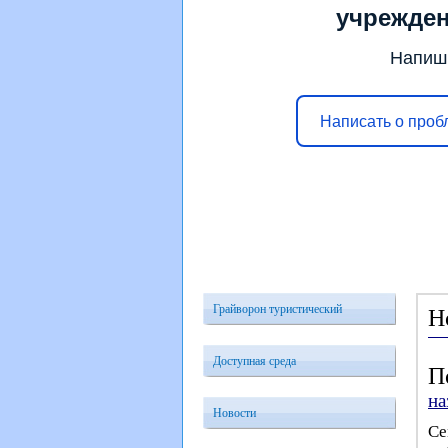
учрежде
Напиш
Написать о проб
Главная
Усл
Грайворон туристический
Н
Доступная среда
П
на
Новости
Се