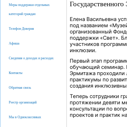
Государственного
Меры поддержки отдельных
категорий граждан
Елена Васильевна ус
под названием «Музей
Телефон Доверия
организованный Фонд
поддержки «Свет». Бл
участников программ
Афиша
инклюзии.
Сведения о доходах и расходах
Первый этап програм
обучающий семинар. В
Эрмитажа проходили л
Контакты
практикумы по разви
создания инклюзивных
Обратная связь
Теперь сотрудники гр
протяжении девяти м
Реестр организаций
консультации по воп
проектов и практик н
Мы в Одноклассниках