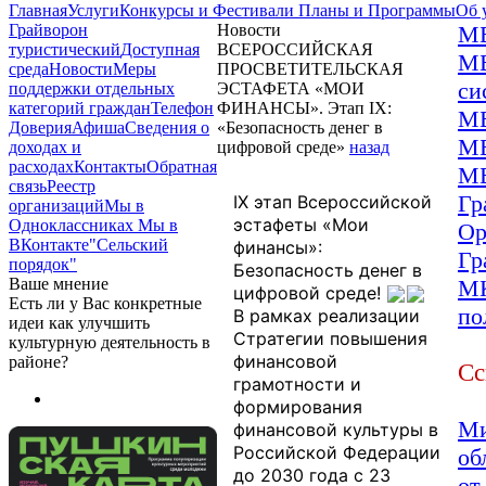
Главная
Услуги
Конкурсы и Фестивали
Планы и Программы
Об 
Грайворон
Новости
МБ
туристический
Доступная
ВСЕРОССИЙСКАЯ
МБ
среда
Новости
Меры
ПРОСВЕТИТЕЛЬСКАЯ
си
поддержки отдельных
ЭСТАФЕТА «МОИ
категорий граждан
Телефон
ФИНАНСЫ». Этап IX:
МБ
Доверия
Афиша
Сведения о
«Безопасность денег в
МБ
доходах и
цифровой среде»
назад
расходах
Контакты
Обратная
МБ
связь
Реестр
Гр
IX этап Всероссийской
организаций
Мы в
эстафеты «Мои
Одноклассниках
Мы в
Ор
ВКонтакте
"Сельский
финансы»:
Гр
порядок"
Безопасность денег в
Ваше мнение
МК
цифровой среде!
Есть ли у Вас конкретные
по
В рамках реализации
идеи как улучшить
Стратегии повышения
культурную деятельность в
финансовой
районе?
Сс
грамотности и
формирования
Ми
финансовой культуры в
Российской Федерации
об
до 2030 года с 23
от