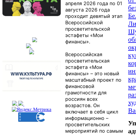
апреля 2026 года по 01
бе
августа 2026 года
Бе
проходит девятый этап
Всероссийской
Ли
просветительской
Шу
эстафеты «Мои
об
финансы».
ок
Всероссийская
ку
просветительская
ко
эстафета «Мои
ин
финансы» – это новый
кр
масштабный проект по
ме
финансовой
грамотности для
ра
россиян всех
ху
возрастов. Он
Ва
включает в себя цикл
информационно –
Уп
просветительских
ад
мероприятий по самым