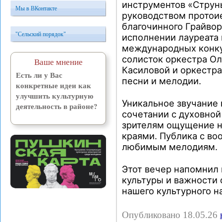
инструментов «Струн
Мы в ВКонтакте
руководством протои
благочинного Грайвор
"Сельский порядок"
исполнении лауреата 
международных конку
солисток оркестра Ол
Ваше мнение
Касиловой и оркестр
Есть ли у Вас
песни и мелодии.
конкретные идеи как
улучшить культурную
Уникальное звучание
деятельность в районе?
сочетании с духовной
зрителям ощущение н
краями. Публика с в
любимым мелодиям.
Этот вечер напомнил 
культуры и важности
нашего культурного н
Опубликовано 18.05.26