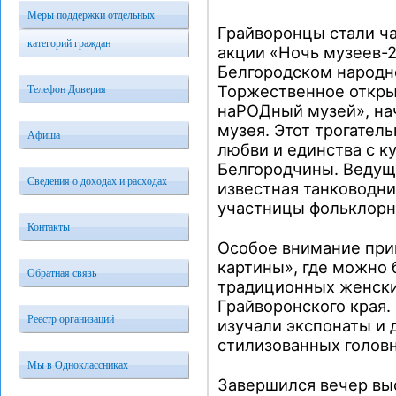
Меры поддержки отдельных
Грайворонцы стали ч
категорий граждан
акции «Ночь музеев-2
Белгородском народн
Торжественное откры
Телефон Доверия
наРОДный музей», нач
музея. Этот трогател
Афиша
любви и единства с 
Белгородчины. Веду
Сведения о доходах и расходах
известная танководни
участницы фольклорн
Контакты
Особое внимание прив
картины», где можно 
Обратная связь
традиционных женски
Грайворонского края.
Реестр организаций
изучали экспонаты и 
стилизованных головн
Мы в Одноклассниках
Завершился вечер вы