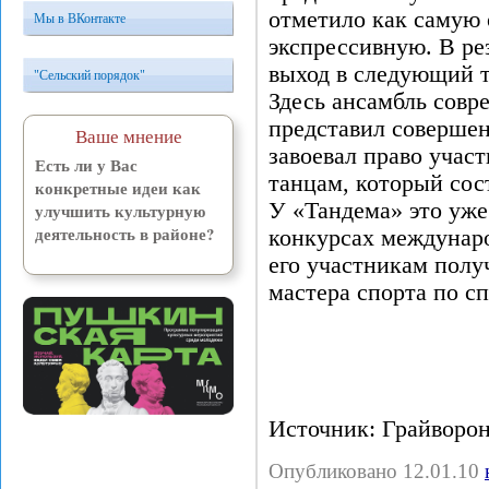
отметило как самую
Мы в ВКонтакте
экспрессивную. В ре
выход в следующий т
"Сельский порядок"
Здесь ансамбль совр
представил совершен
Ваше мнение
завоевал право участ
Есть ли у Вас
танцам, который сос
конкретные идеи как
У «Тандема» это уже
улучшить культурную
деятельность в районе?
конкурсах междунаро
его участникам полу
мастера спорта по с
Источник: Грайворон
Опубликовано 12.01.10