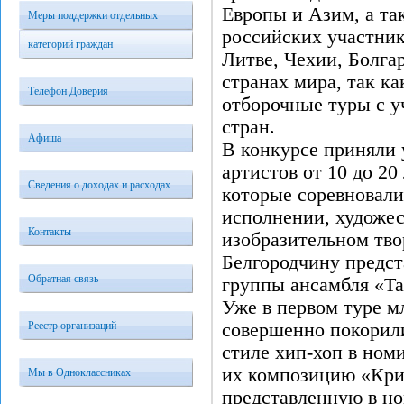
Европы и Азим, а та
Меры поддержки отдельных
российских участник
категорий граждан
Литве, Чехии, Болга
странах мира, так ка
Телефон Доверия
отборочные туры с у
стран.
Афиша
В конкурсе приняли 
артистов от 10 до 20
Сведения о доходах и расходах
которые соревновали
исполнении, художес
Контакты
изобразительном тво
Белгородчину предст
Обратная связь
группы ансамбля «Т
Уже в первом туре 
Реестр организаций
совершенно покорил
стиле хип-хоп в ном
их композицию «Кри
Мы в Одноклассниках
представленную в н