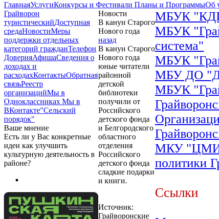
Главная
Услуги
Конкурсы и Фестивали
Планы и Программы
Об 
Грайворон
Новости
МБУК "КДЦ"
туристический
Доступная
В канун Старого
МБУК "Грай
среда
Новости
Меры
Нового года
поддержки отдельных
назад
система"
категорий граждан
Телефон
В канун Старого
Доверия
Афиша
Сведения о
Нового года
МБУК "Грай
доходах и
юные читатели
МБУ ДО "ДШ
расходах
Контакты
Обратная
районной
связь
Реестр
детской
МБУК "Грай
организаций
Мы в
библиотеки
Одноклассниках
Мы в
получили от
Грайворонс
ВКонтакте
"Сельский
Российского
Организаци
порядок"
детского фонда
Ваше мнение
и Белгородского
Грайворонс
Есть ли у Вас конкретные
областного
идеи как улучшить
отделения
МКУ "ЦМИ"
культурную деятельность в
Российского
политики Г
районе?
детского фонда
сладкие подарки
и книги.
Ссылки
Источник:
Грайворонские