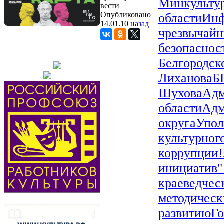
Минкульту
вести
Опубликовано
области
Инф
14.01.10
назад
чрезвычайн
безопаснос
Белгородск
Лиханова
Б
Шухова
Адм
области
Адм
округа
Упол
культурног
коррупции!
инициатив"
краеведчес
методическ
развитию
Го