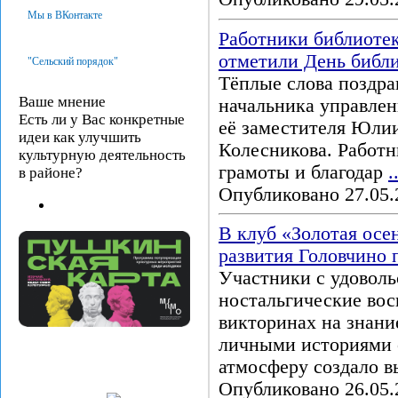
Мы в ВКонтакте
Работники библиотек
отметили День библ
"Сельский порядок"
Тёплые слова поздра
Ваше мнение
начальника управле
Есть ли у Вас конкретные
её заместителя Юлии
идеи как улучшить
Колесникова. Работн
культурную деятельность
грамоты и благодар
.
в районе?
Опубликовано 27.05.
В клуб «Золотая осе
развития Головчино
Участники с удоволь
ностальгические вос
викторинах на знани
личными историями 
атмосферу создало 
Опубликовано 26.05.