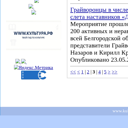
Грайворонцы в числе
слета наставников 
Мероприятие прошло
200 активных и нера
всей Белгородской о
представители Грайв
Назаров и Кирилл К
Опубликовано 23.05.
<<
<
1
|
2
|
3
|
4
|
5
>
>>
www.kult