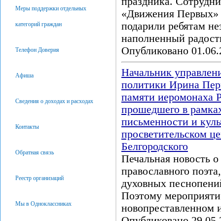
праздника. Сотрудн
Меры поддержки отдельных
«Движения Первых» 
подарили ребятам не
категорий граждан
наполненный радост
Опубликовано 01.06.
Телефон Доверия
Начальник управлен
Афиша
политики Ирина Перц
памяти иеромонаха 
Сведения о доходах и расходах
прошедшего в рамках
письменности и куль
Контакты
просветительском це
Белгородского
Обратная связь
Печальная новость о
православного поэта,
Реестр организаций
духовных песнопений
Поэтому мероприятие
Мы в Одноклассниках
новопреставленном 
Опубликовано 29.05.