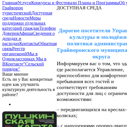
Главная
Услуги
Конкурсы и Фестивали
Планы и Программы
Об 
Грайворон
ДОСТУПНАЯ СРЕДА
туристический
Доступная
среда
Новости
Меры
поддержки отдельных
категорий граждан
Телефон
Дорогие посетители Упра
Доверия
Афиша
Сведения о
культуры и молодёжн
доходах и
политики администра
расходах
Контакты
Обратная
связь
Реестр
Грайворонского муниципа
организаций
Мы в
округа
Одноклассниках
Мы в
Информируем вас о том, что зд
ВКонтакте
"Сельский
порядок"
где располагается Управление,
Ваше мнение
приспособлено для комфортног
Есть ли у Вас конкретные
пребывания всех гостей и
идеи как улучшить
соответствует требованиям
культурную деятельность в
доступности для лиц с ограни
районе?
возможностями:
– передвигающихся на креслах-
колясках;
– с нарушениями опорно-двига